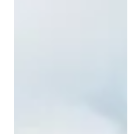
• Teamfähigkeit und respektvoller Umgang miteinander
• Motivation, Neues zu lernen und sich
weiterzuentwickeln
Was du mitbringst
‍•
Handwerkliches Geschick und technisches
Verständnis
• Idealerweise Erfahrung im Dachdeckerhandwerk oder
Bau
• Körperliche Belastbarkeit und Höhentauglichkeit
• Eine strukturierte und lösungsorientierte Arbeitsweise
Was dich bei uns erwartet
•
Ein eingespieltes Team, das zusammenhält und sich
gegenseitig unterstützt
• Abwechslungsreiche Projekte – vom klassischen Dach
bis zur modernen Solaranlage
• Moderne Arbeitsmittel und saubere, strukturierte
Abläufe
• Faire Bezahlung und ein sicherer Arbeitsplatz mit