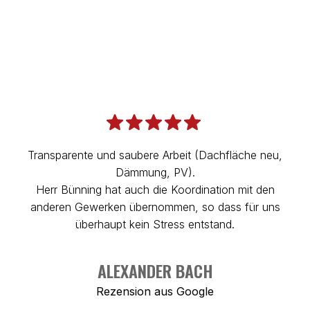
ZUM FÖRDERUNGS-KALKULATOR
Transparente und saubere Arbeit (Dachfläche neu,
Dämmung, PV).
D
Herr Bünning hat auch die Koordination mit den
anderen Gewerken übernommen, so dass für uns
E
überhaupt kein Stress entstand.
ALEXANDER BACH
Rezension aus
Google