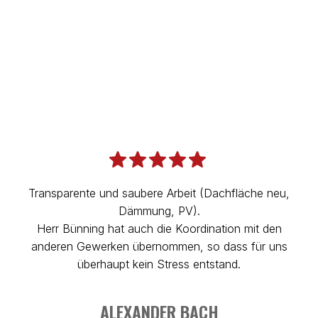
niedrige Zinssätze
möglich.
ZUM FÖRDERUNGS-KALKULATOR
Transparente und saubere Arbeit (Dachfläche neu,
Dämmung, PV).
D
Herr Bünning hat auch die Koordination mit den
anderen Gewerken übernommen, so dass für uns
E
überhaupt kein Stress entstand.
ALEXANDER BACH