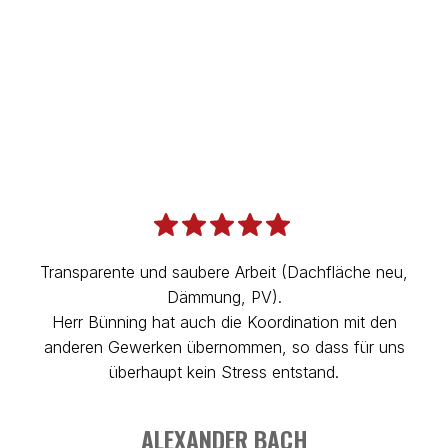
niedrige Zinssätze
möglich.
ZUM FÖRDERUNGS-KALKULATOR
Transparente und saubere Arbeit (Dachfläche neu,
Dämmung, PV).
D
Herr Bünning hat auch die Koordination mit den
anderen Gewerken übernommen, so dass für uns
E
überhaupt kein Stress entstand.
ALEXANDER BACH